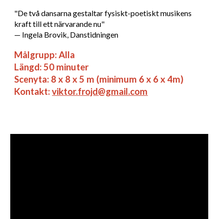
"De två dansarna gestaltar fysiskt-poetiskt musikens
kraft till ett närvarande nu"
— Ingela Brovik, Danstidningen
Målgrupp: Alla
Längd: 50 minuter
Scenyta: 8 x 8 x 5 m (minimum 6 x 6 x 4m)
Kontakt:
viktor.frojd@gmail.com